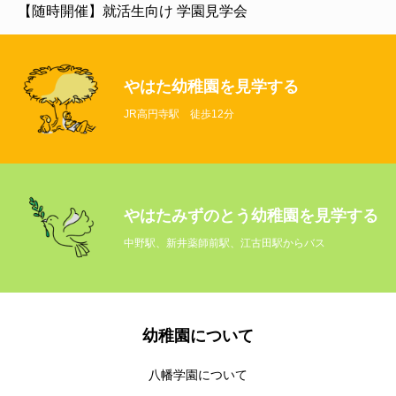
【随時開催】就活生向け 学園見学会
やはた幼稚園を見学する
JR高円寺駅 徒歩12分
やはたみずのとう幼稚園を見学する
中野駅、新井薬師前駅、江古田駅からバス
About Us
幼稚園について
Childcare
仕事を知る
幼稚園について
Working Environment
働く環境を知る
八幡学園について