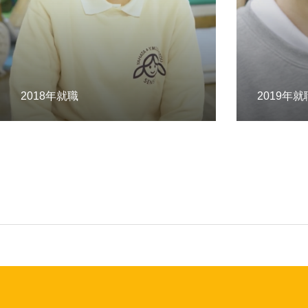
Working Environment
2018年就職
2019年就
News